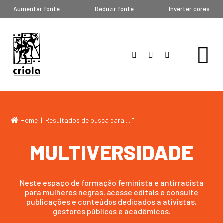
Aumentar fonte
Reduzir fonte
Inverter cores
Home
| Resultados de busca para ... "
"
MULTIVERSIDADE
Neste espaço de formação feminista e antirracista
para mulheres negras, acesse editais e consulte
publicações e conteúdos dedicados a ativistas,
gestores públicos e acadêmicos.