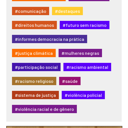
#comunicação
#destaques
#direitos humanos
#futuro sem racismo
#informes democracia na prática
#justiça climática
#mulheres negras
#participação social
#racismo ambiental
#racismo religioso
#saúde
#sistema de justiça
#violência policial
#violência racial e de gênero