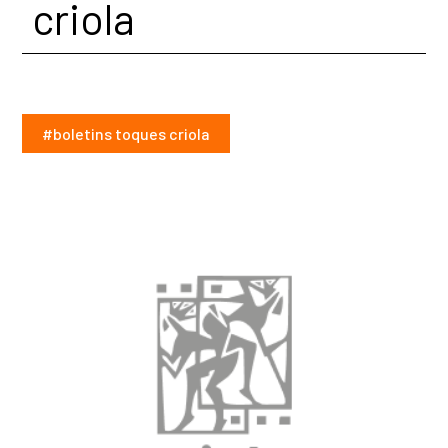
criola
#boletins toques criola