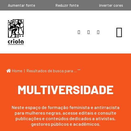
Aumentar fonte
Reduzir fonte
Inverter cores
Home
| Resultados de busca para ... "
"
MULTIVERSIDADE
Neste espaço de formação feminista e antirracista
para mulheres negras, acesse editais e consulte
publicações e conteúdos dedicados a ativistas,
gestores públicos e acadêmicos.