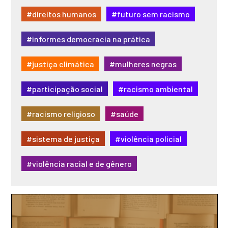
#direitos humanos
#futuro sem racismo
#informes democracia na prática
#justiça climática
#mulheres negras
#participação social
#racismo ambiental
#racismo religioso
#saúde
#sistema de justiça
#violência policial
#violência racial e de gênero