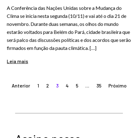
A Conferência das Nações Unidas sobre a Mudança do
Clima se inicia nesta segunda (10/11) e vai até o dia 21 de
novembro. Durante duas semanas, os olhos do mundo
estarão voltados para Belém do Pará, cidade brasileira que
será palco das discussões políticas e dos acordos que serão
firmados em função da pauta climática. […]
Leia mais
Paginação
Anterior
1
2
3
4
5
…
35
Próximo
de
posts