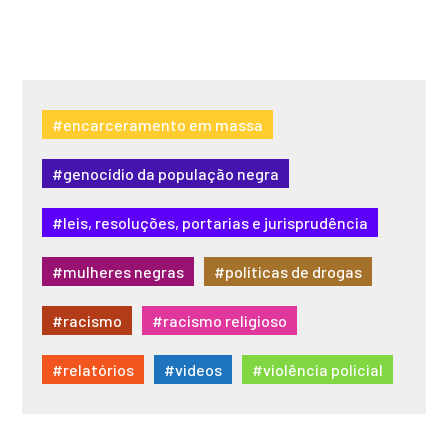
de
posts
#encarceramento em massa
#genocídio da população negra
#leis, resoluções, portarias e jurisprudência
#mulheres negras
#políticas de drogas
#racismo
#racismo religioso
#relatórios
#videos
#violência policial