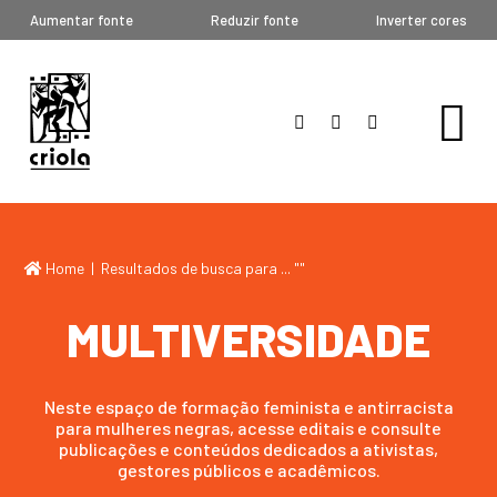
Aumentar fonte
Reduzir fonte
Inverter cores
Home
| Resultados de busca para ... "
"
MULTIVERSIDADE
Neste espaço de formação feminista e antirracista
para mulheres negras, acesse editais e consulte
publicações e conteúdos dedicados a ativistas,
gestores públicos e acadêmicos.