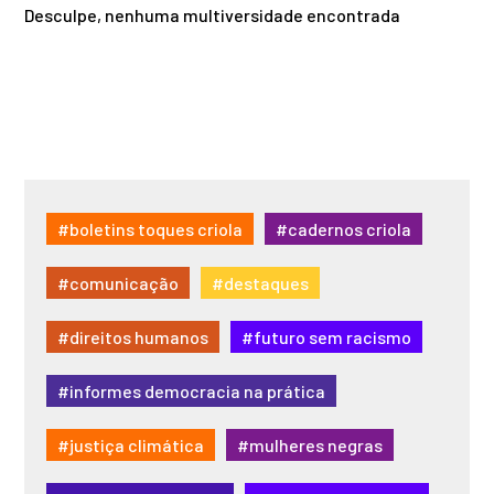
Desculpe, nenhuma multiversidade encontrada
#boletins toques criola
#cadernos criola
#comunicação
#destaques
#direitos humanos
#futuro sem racismo
#informes democracia na prática
#justiça climática
#mulheres negras