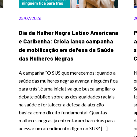
25/07/2026
2
Dia da Mulher Negra Latino Americana
P
e Caribenha: Criola lança campanha
a
de mobilização em defesa da Saúde
s
das Mulheres Negras
C
A campanha “O SUS que merecemos: quando a
N
saúde das mulheres negras avança, ninguém fica
o
para trás”, é uma iniciativa que busca ampliar o
S
debate público sobre as desigualdades raciais
t
na saúde e fortalecer a defesa da atenção
s
básica como direito fundamental. Quantas
a
mulheres negras já enfrentaram barreiras para
d
acessar um atendimento digno no SUS? […]
p
c