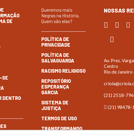
DE
Queremos mais
NOSSAS RE
ORMAÇÃO
Negras na História.
MA DE
Quem são elas?
POLÍTICA DE
PRIVACIDADE
O
POLÍTICA DE
A
Av. Pres. Varga
SALVAGUARDA
Centro
O
RACISMO RELIGIOSO
Rio de Janeiro
-SE
REPOSITÓRIO
criola@criola.
ESPERANÇA
RA
GARCIA
(21) 2518-79
R DENTRO
SISTEMA DE
(21) 98478-
JUSTIÇA
TERMOS DE USO
ÕES
TRANSFORMANDO