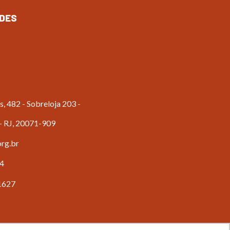
DES
s, 482 - Sobreloja 203 -
 - RJ, 20071-909
org.br
64
1627