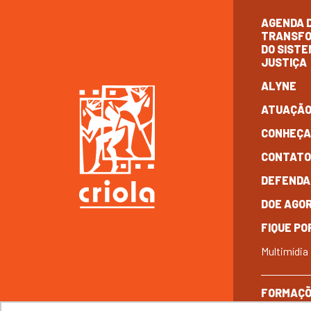
AGENDA 
TRANSF
DO SISTE
JUSTIÇA
ALYNE
ATUAÇÃ
CONHEÇ
CONTAT
DEFENDA
DOE AGO
FIQUE PO
Multimídia
FORMAÇ