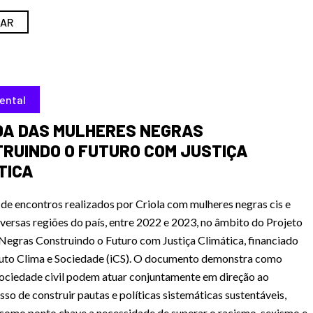
AR
ental
A DAS MULHERES NEGRAS
RUINDO O FUTURO COM JUSTIÇA
TICA
de encontros realizados por Criola com mulheres negras cis e
iversas regiões do país, entre 2022 e 2023, no âmbito do Projeto
egras Construindo o Futuro com Justiça Climática, financiado
ituto Clima e Sociedade (iCS). O documento demonstra como
sociedade civil podem atuar conjuntamente em direção ao
o de construir pautas e políticas sistemáticas sustentáveis,
como ponto chave a necessidade de superar o racismo, sexismo e