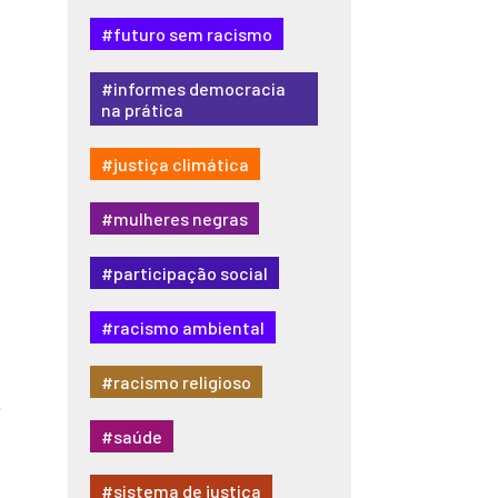
#futuro sem racismo
#informes democracia
na prática
#justiça climática
#mulheres negras
#participação social
#racismo ambiental
#racismo religioso
o
#saúde
#sistema de justiça