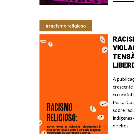
#racismo religioso
RACIS
VIOLA
TENSA
LIBER
A publicaç
crescente 
crença i
Portal Cat
sobre raci
indígenas 
direitos.