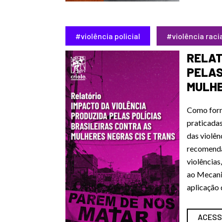
#violência policial
#violência raci
RELAT
PELAS
MULHE
Como form
praticadas
das violên
recomenda
violências
ao
Mecanis
aplicação 
ACESS