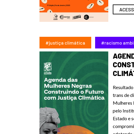
ACESS
#justiça climática
#racismo ambi
AGEND
CONST
CLIMÁ
Resultado 
trans de d
Mulheres N
pelo Inst
Estado e 
compromiss
adotando 