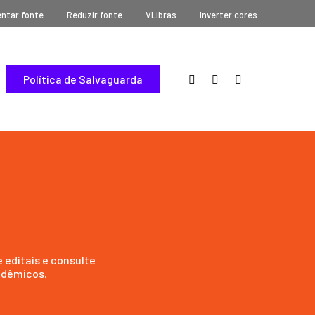
ntar fonte
Reduzir fonte
VLibras
Inverter cores
Política de Salvaguarda
 editais e consulte
adêmicos.