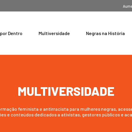
Aume
 por Dentro
Multiversidade
Negras na História
MULTIVERSIDADE
rmação feminista e antirracista para mulheres negras, acesse
ões e conteúdos dedicados a ativistas, gestores públicos e ac