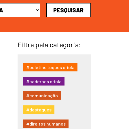
Filtre pela categoria:
#boletins toques criola
#cadernos criola
#comunicação
#destaques
#direitos humanos