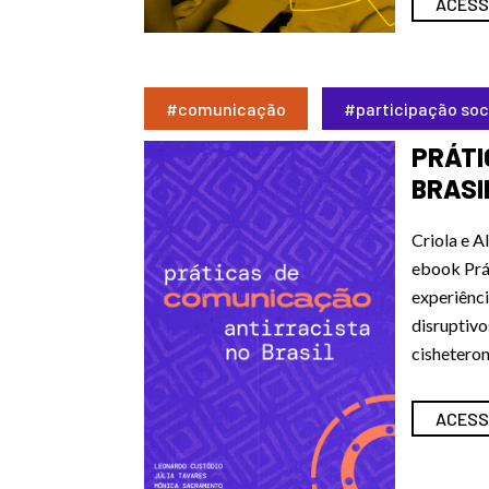
ACESS
#comunicação
#participação soc
PRÁTI
BRASI
Criola e A
ebook Prát
experiênci
disruptivo
cisheteron
ACESS