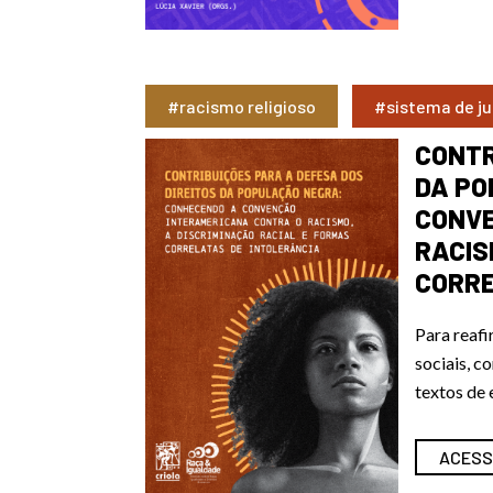
#racismo religioso
#sistema de ju
CONTR
DA PO
CONVE
RACIS
CORRE
Para reafi
sociais, c
textos de 
ACESS