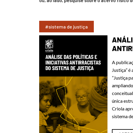
ou, ao lado, pesquise sobre o acervo físico d
#sistema de justiça
ANÁLI
ANTIR
A publicaç
Justiça” é
“Justiça p
ampliando 
conceitual
única estr
Criola apr
sistema de