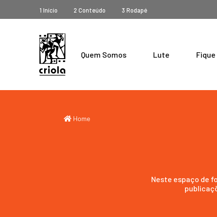
1 Início
2 Conteúdo
3 Rodapé
Quem Somos
Lute
Fique
Home
Neste espaço de fo
publicaç