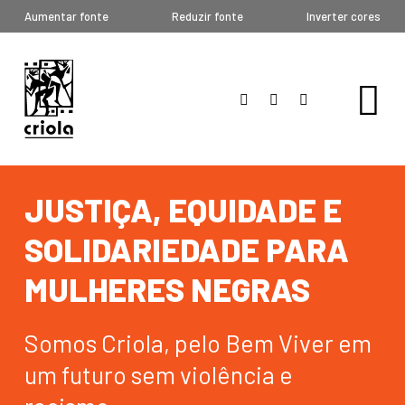
Aumentar fonte
Reduzir fonte
Inverter cores
JUSTIÇA, EQUIDADE E
SOLIDARIEDADE PARA
MULHERES NEGRAS
Somos Criola, pelo Bem Viver em
um futuro sem violência e