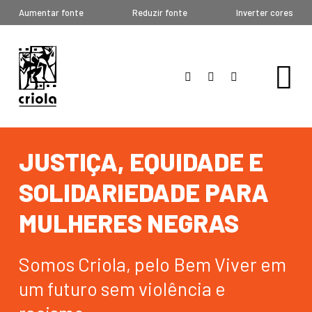
Aumentar fonte
Reduzir fonte
Inverter cores
JUSTIÇA, EQUIDADE E
SOLIDARIEDADE PARA
MULHERES NEGRAS
Somos Criola, pelo Bem Viver em
um futuro sem violência e