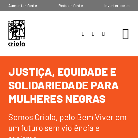
Aumentar fonte
Reduzir fonte
Inverter cores
JUSTIÇA, EQUIDADE E
SOLIDARIEDADE PARA
MULHERES NEGRAS
Somos Criola, pelo Bem Viver em
um futuro sem violência e